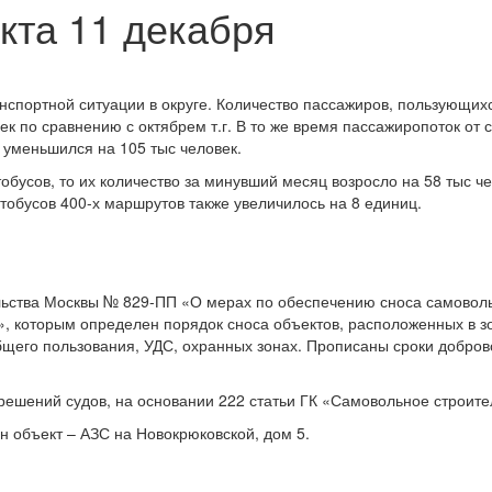
кта 11 декабря
спортной ситуации в округе. Количество пассажиров, пользующих
ек по сравнению с октябрем т.г. В то же время пассажиропоток от 
 уменьшился на 105 тыс человек.
обусов, то их количество за минувший месяц возросло на 58 тыс че
Автобусов 400-х маршрутов также увеличилось на 8 единиц.
ельства Москвы № 829-ПП «О мерах по обеспечению сноса самовол
», которым определен порядок сноса объектов, расположенных в з
щего пользования, УДС, охранных зонах. Прописаны сроки добров
решений судов, на основании 222 статьи ГК «Самовольное строите
н объект – АЗС на Новокрюковской, дом 5.