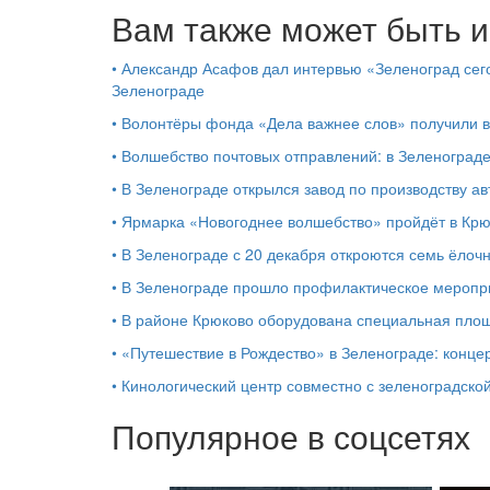
Вам также может быть и
•
Александр Асафов дал интервью «Зеленоград сего
Зеленограде
•
Волонтёры фонда «Дела важнее слов» получили 
•
Волшебство почтовых отправлений: в Зеленоград
•
В Зеленограде открылся завод по производству ав
•
Ярмарка «Новогоднее волшебство» пройдёт в Кр
•
В Зеленограде с 20 декабря откроются семь ёлоч
•
В Зеленограде прошло профилактическое мероп
•
В районе Крюково оборудована специальная площ
•
«Путешествие в Рождество» в Зеленограде: концер
•
Кинологический центр совместно с зеленоградской
Популярное в соцсетях