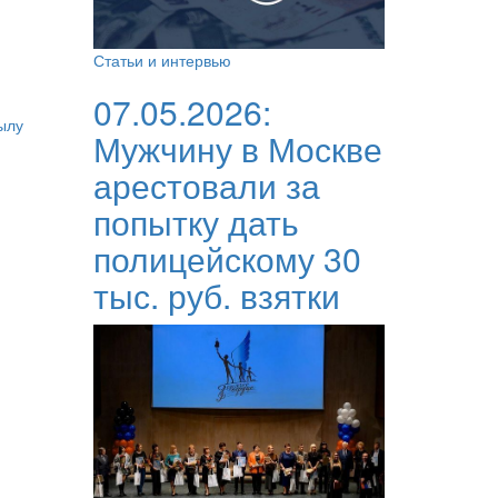
Статьи и интервью
07.05.2026:
ылу
Мужчину в Москве
арестовали за
попытку дать
полицейскому 30
тыс. руб. взятки