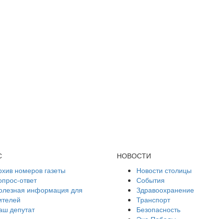
С
НОВОСТИ
рхив номеров газеты
Новости столицы
опрос-ответ
События
олезная информация для
Здравоохранение
ителей
Транспорт
аш депутат
Безопасность
Эхо Победы