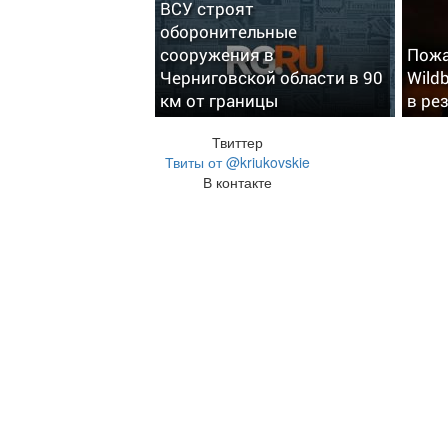
ВСУ строят
оборонительные
сооружения в
Пожа
Черниговской области в 90
Wild
км от границы
в ре
Твиттер
Твиты от @kriukovskie
В контакте