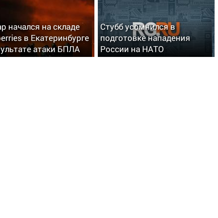
р начался на складе
Стубб усомнился в
berries в Екатеринбурге
подготовке нападения
зультате атаки БПЛА
России на НАТО