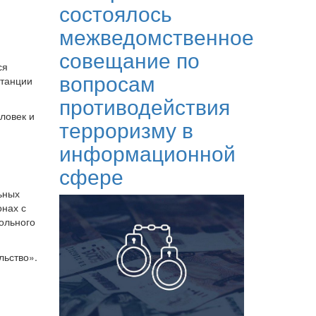
состоялось
межведомственное
совещание по
ся
вопросам
станции
противодействия
ловек и
терроризму в
информационной
сфере
ьных
онах с
ольного
льство».