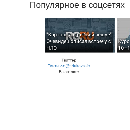
Популярное в соцсетях
"Картошка в рыбьей чешуе":
Очевидец описал встречу с
Курс
НЛО
10–1
Твиттер
Твиты от @kriukovskie
В контакте