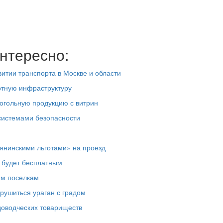
нтересно:
итии транспорта в Москве и области
ортную инфраструктуру
когольную продукцию с витрин
системами безопасности
янинскими льготами» на проезд
в будет бесплатным
ым поселкам
рушиться ураган с градом
доводческих товариществ