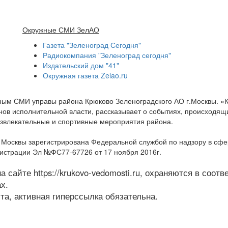
Окружные СМИ ЗелАО
Газета "Зеленоград Сегодня"
Радиокомпания "Зеленоград сегодня"
Издательский дом "41"
Окружная газета Zelao.ru
нным СМИ управы района Крюково Зеленоградского АО г.Москвы. «
ов исполнительной власти, рассказывает о событиях, происходящих
развлекательные и спортивные мероприятия района.
а Москвы зарегистрирована Федеральной службой по надзору в сф
гистрации Эл №ФС77-67726 от 17 ноября 2016г.
 сайте https://krukovo-vedomosti.ru, охраняются в соот
х.
а, активная гиперссылка обязательна.