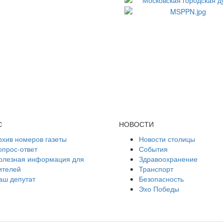
С
НОВОСТИ
рхив номеров газеты
Новости столицы
опрос-ответ
События
олезная информация для
Здравоохранение
ителей
Транспорт
аш депутат
Безопасность
Эхо Победы