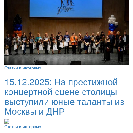
Статьи и интервью
15.12.2025:
На престижной
концертной сцене столицы
выступили юные таланты из
Москвы и ДНР
Статьи и интервью