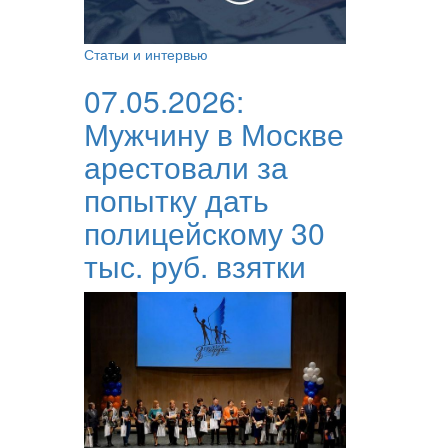
Статьи и интервью
07.05.2026:
Мужчину в Москве
арестовали за
попытку дать
полицейскому 30
тыс. руб. взятки