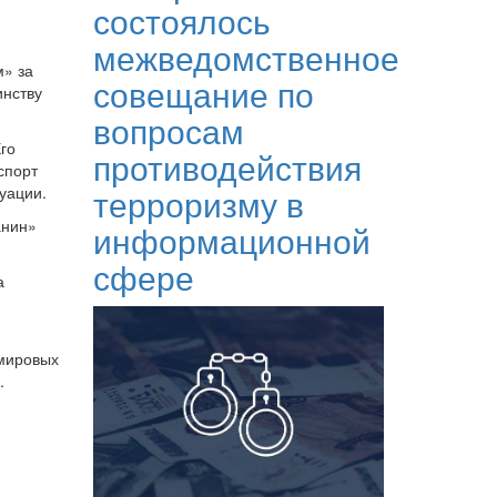
состоялось
межведомственное
м» за
совещание по
инству
вопросам
го
противодействия
спорт
терроризму в
уации.
анин»
информационной
сфере
а
 мировых
.