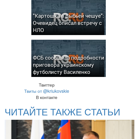
"Картошка в рыбьей чешуе":
Очевидец описал встречу с
НЛО
ФСБ сообщила подробности
приговора украинскому
футболисту Василенко
Твиттер
Твиты от @kriukovskie
В контакте
ЧИТАЙТЕ ТАКЖЕ СТАТЬИ