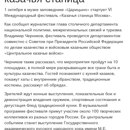
1 октября в музее заповеднике «Царицыно» стартует VI
Международный фестиваль «Казачья станица Москва».
Как сообщил журналистам глава столичного департамента
национальной политики, межрегиональных связей и туризма
Владимир Черников, фестиваль проводится департаментом
совместно с Советом при Президенте Российской Федерации
по делам казачества и войсковым казачьим обществом
«Центральное казачье войско»
Черников также рассказал, что мероприятия пройдут на 10
площадках, в полной мере раскрывающие все грани быта и
культуры казачества. Гостей познакомят с кухней казаков,
покажут хаты с внутренним убранством, традиционные
костюмы, расскажут об обрядах.
Зрителей ждут конные выступления, показательные бои и
демонстрация владения оружием, спортивные состязания и
дегустация блюд традиционной кухни. В музыкальной
программе фестиваля примут участие около 100 творческих
коллективов из разных городов России. Ее центральным
событием станет выступление Государственного
академического русского народного хора имени М.Е.