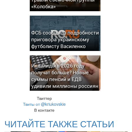
«Колобка»
ФСБ сообщила подробности
приговора украинскому
футболисту Василенко
Инвалиды в 2026 году
получат больше? Новые
суммы пенсий и ЕДВ
удивили миллионы россиян
Твиттер
Твиты от @kriukovskie
В контакте
ЧИТАЙТЕ ТАКЖЕ СТАТЬИ