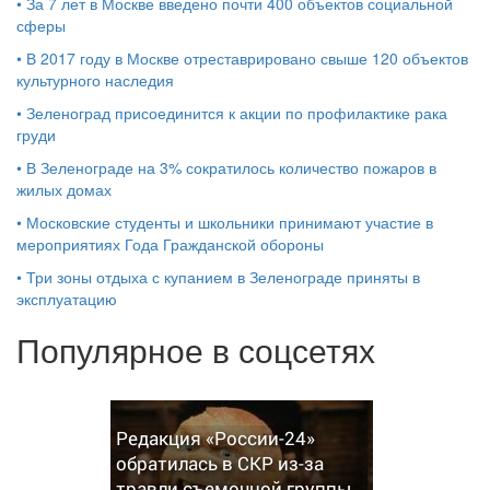
•
За 7 лет в Москве введено почти 400 объектов социальной
сферы
•
В 2017 году в Москве отреставрировано свыше 120 объектов
культурного наследия
•
Зеленоград присоединится к акции по профилактике рака
груди
•
В Зеленограде на 3% сократилось количество пожаров в
жилых домах
•
Московские студенты и школьники принимают участие в
мероприятиях Года Гражданской обороны
•
Три зоны отдыха с купанием в Зеленограде приняты в
эксплуатацию
Популярное в соцсетях
Редакция «России-24»
обратилась в СКР из-за
травли съемочной группы