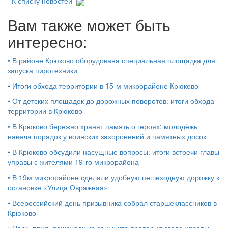
К списку новостей
Вам также может быть
интересно:
•
В районе Крюково оборудована специальная площадка для
запуска пиротехники
•
Итоги обхода территории в 15‑м микрорайоне Крюково
•
От детских площадок до дорожных поворотов: итоги обхода
территории в Крюково
•
В Крюково бережно хранят память о героях: молодёжь
навела порядок у воинских захоронений и памятных досок
•
В Крюково обсудили насущные вопросы: итоги встречи главы
управы с жителями 19‑го микрорайона
•
В 19м микрорайоне сделали удобную пешеходную дорожку к
остановке «Улица Овражная»
•
Всероссийский день призывника собрал старшеклассников в
Крюково
•
Парк, пруд, пешеходные зоны: что проверил глава управы