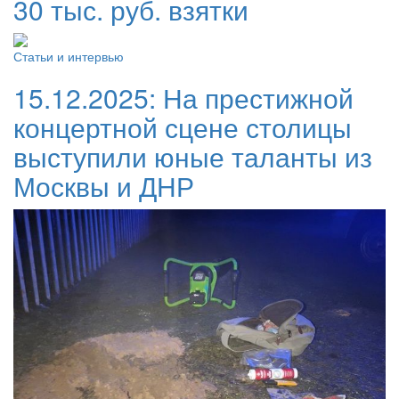
30 тыс. руб. взятки
Статьи и интервью
15.12.2025:
На престижной
концертной сцене столицы
выступили юные таланты из
Москвы и ДНР