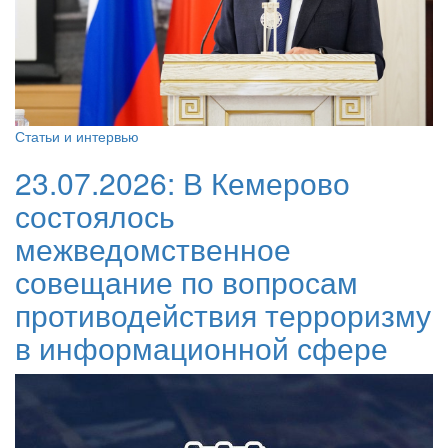
Статьи и интервью
23.07.2026:
В Кемерово
состоялось
межведомственное
совещание по вопросам
противодействия терроризму
в информационной сфере