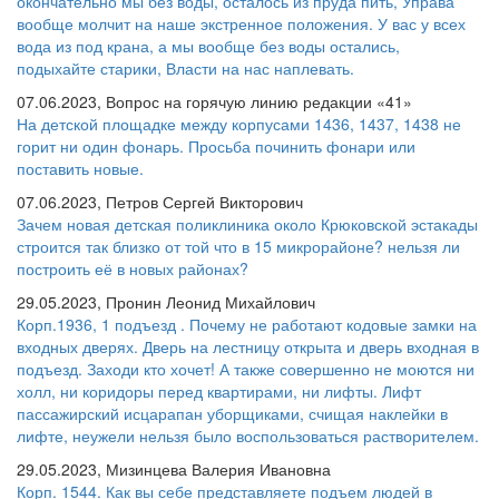
окончательно мы без воды, осталось из пруда пить, Управа
вообще молчит на наше экстренное положения. У вас у всех
вода из под крана, а мы вообще без воды остались,
подыхайте старики, Власти на нас наплевать.
07.06.2023, Вопрос на горячую линию редакции «41»
На детской площадке между корпусами 1436, 1437, 1438 не
горит ни один фонарь. Просьба починить фонари или
поставить новые.
07.06.2023, Петров Сергей Викторович
Зачем новая детская поликлиника около Крюковской эстакады
строится так близко от той что в 15 микрорайоне? нельзя ли
построить её в новых районах?
29.05.2023, Пронин Леонид Михайлович
Корп.1936, 1 подъезд . Почему не работают кодовые замки на
входных дверях. Дверь на лестницу открыта и дверь входная в
подъезд. Заходи кто хочет! А также совершенно не моются ни
холл, ни коридоры перед квартирами, ни лифты. Лифт
пассажирский исцарапан уборщиками, счищая наклейки в
лифте, неужели нельзя было воспользоваться растворителем.
29.05.2023, Мизинцева Валерия Ивановна
Корп. 1544. Как вы себе представляете подъем людей в