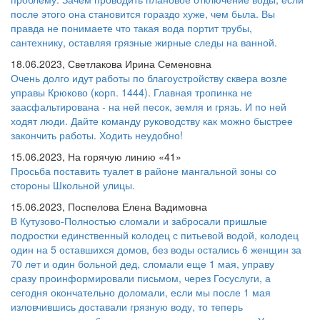
после этого она становится гораздо хуже, чем была. Вы
правда не понимаете что такая вода портит трубы,
сантехнику, оставляя грязные жирные следы на ванной.
18.06.2023, Светлакова Ирина Семеновна
Очень долго идут работы по благоустройству сквера возле
управы Крюково (корп. 1444). Главная тропинка не
заасфальтирована - на ней песок, земля и грязь. И по ней
ходят люди. Дайте команду руководству как можно быстрее
закончить работы. Ходить неудобно!
15.06.2023, На горячую линию «41»
Просьба поставить туалет в районе мангальной зоны со
стороны Школьной улицы.
15.06.2023, Поспелова Елена Вадимовна
В Кутузово-Полностью сломали и забросали пришлые
подростки единственный колодец с питьевой водой, колодец
один на 5 оставшихся домов, без воды остались 6 женщин за
70 лет и один больной дед, сломали еще 1 мая, управу
сразу проинформировали письмом, через Госуслуги, а
сегодня окончательно доломали, если мы после 1 мая
изловчившись доставали грязную воду, то теперь