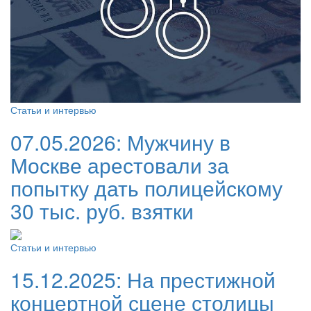
Статьи и интервью
07.05.2026:
Мужчину в
Москве арестовали за
попытку дать полицейскому
30 тыс. руб. взятки
Статьи и интервью
15.12.2025:
На престижной
концертной сцене столицы