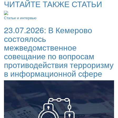
ЧИТАЙТЕ ТАКЖЕ СТАТЬИ
Статьи и интервью
23.07.2026:
В Кемерово
состоялось
межведомственное
совещание по вопросам
противодействия терроризму
в информационной сфере