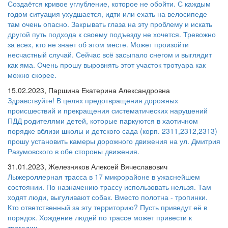
Создаётся кривое углубление, которое не обойти. С каждым
годом ситуация ухудшается, идти или ехать на велосипеде
там очень опасно. Закрывать глаза на эту проблему и искать
другой путь подхода к своему подъезду не хочется. Тревожно
за всех, кто не знает об этом месте. Может произойти
несчастный случай. Сейчас всё засыпало снегом и выглядит
как яма. Очень прошу выровнять этот участок тротуара как
можно скорее.
15.02.2023, Паршина Екатерина Александровна
Здравствуйте! В целях предотвращения дорожных
происшествий и прекращения систематических нарушений
ПДД родителями детей, которые паркуются в хаотичном
порядке вблизи школы и детского сада (корп. 2311,2312,2313)
прошу установить камеры дорожного движения на ул. Дмитрия
Разумовского в обе стороны движения.
31.01.2023, Железняков Алексей Вячеславович
Лыжероллерная трасса в 17 микрорайоне в ужаснейшем
состоянии. По назначению трассу использовать нельзя. Там
ходят люди, выгуливают собак. Вместо полотна - тропинки.
Кто ответственный за эту территорию? Пусть приведут её в
порядок. Хождение людей по трассе может привести к
трагедии.