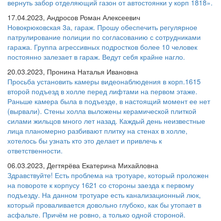
вернуть забор отделяющий газон от автостоянки у корп 1818».
17.04.2023, Андросов Роман Алексеевич
Новокрюковская 3а, гараж. Прошу обеспечить регулярное
патрулирование полиции по согласованию с сотрудниками
гаража. Группа агрессивных подростков более 10 человек
постоянно залезает в гараж. Ведут себя крайне нагло.
20.03.2023, Пронина Наталья Ивановна
Просьба установить камеры видеонаблюдения в корп.1615
второй подъезд в холле перед лифтами на первом этаже.
Раньше камера была в подъезде, в настоящий момент ее нет
(вырвали). Стены холла выложены керамической плиткой
силами жильцов много лет назад. Каждый день неизвестные
лица планомерно разбивают плитку на стенах в холле,
хотелось бы узнать кто это делает и привлечь к
ответственности.
06.03.2023, Дегтярёва Екатерина Михайловна
Здравствуйте! Есть проблема на тротуаре, который проложен
на повороте к корпусу 1621 со стороны заезда к первому
подъезду. На данном тротуаре есть канализационный люк,
который проваливается довольно глубоко, как бы утопает в
асфальте. Причём не ровно, а только одной стороной.