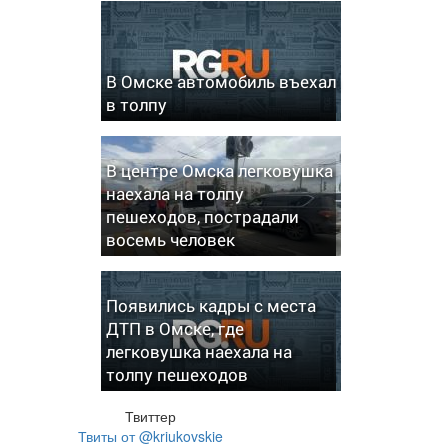
В Омске автомобиль въехал
в толпу
В центре Омска легковушка
наехала на толпу
пешеходов, пострадали
восемь человек
Появились кадры с места
ДТП в Омске, где
легковушка наехала на
толпу пешеходов
Твиттер
Твиты от @kriukovskie