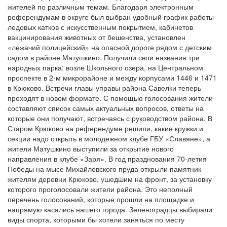
жителей по различным темам. Благодаря электронным
референдумам в округе был выбран удобный график работы
ледовых катков с искусственным покрытием, кабинетов
вакцинирования животных от бешенства, установлен
«лежачий полицейский» на опасной дороге рядом с детским
садом в районе Матушкино. Получили свои названия три
народных парка: возле Школьного озера, на Центральном
проспекте в 2-м микрорайоне и между корпусами 1446 и 1471
в Крюково. Встречи главы управы района Савелки теперь
проходят в новом формате. С помощью голосования жители
составляют список самых актуальных вопросов, ответы на
которые они получают, встречаясь с руководством района. В
Старом Крюково на референдуме решили, какие кружки и
секции надо открыть в молодежном клубе ГБУ «Славяне», а
жители Матушкино выступили за открытие нового
направления в клубе «Заря». В год празднования 70-летия
Победы на мысе Михайловского пруда открыли памятник
жителям деревни Крюково, ушедшим на фронт, за установку
которого проголосовали жители района. Это неполный
перечень голосований, которые прошли на площадке и
напрямую касались нашего города. Зеленоградцы выбирали
виды спорта, которыми бы хотели заняться по месту