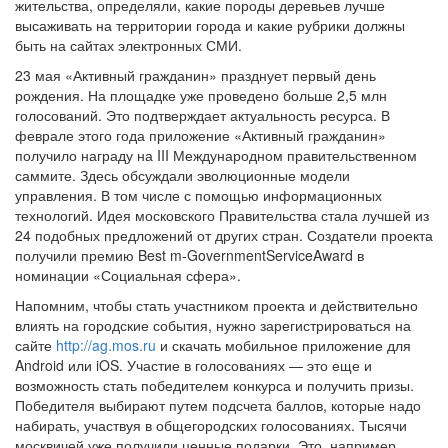
жительства, определяли, какие породы деревьев лучше
высаживать на территории города и какие рубрики должны
быть на сайтах электронных СМИ.
23 мая «Активный гражданин» празднует первый день
рождения. На площадке уже проведено больше 2,5 млн
голосований. Это подтверждает актуальность ресурса. В
феврале этого года приложение «Активный гражданин»
получило награду на III Международном правительственном
саммите. Здесь обсуждали эволюционные модели
управления. В том числе с помощью информационных
технологий. Идея московского Правительства стала лучшей из
24 подобных предложений от других стран. Создатели проекта
получили премию Best m-GovernmentServiceAward в
номинации «Социальная сфера».
Напомним, чтобы стать участником проекта и действительно
влиять на городские события, нужно зарегистрироваться на
сайте
http://ag.mos.ru
и скачать мобильное приложение для
Android или iOS. Участие в голосованиях — это еще и
возможность стать победителем конкурса и получить призы.
Победителя выбирают путем подсчета баллов, которые надо
набирать, участвуя в общегородских голосованиях. Тысячи
москвичей уже получили ценные подарки. Это, например,