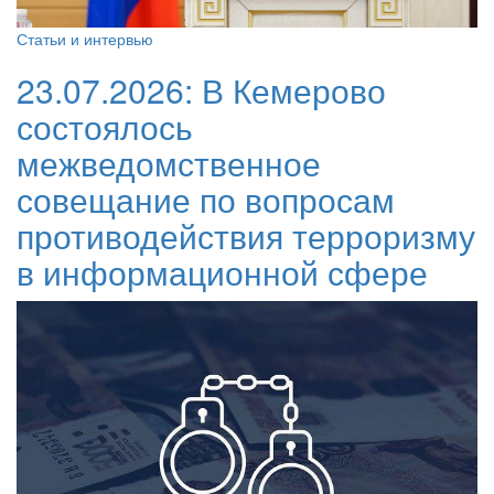
Статьи и интервью
23.07.2026:
В Кемерово
состоялось
межведомственное
совещание по вопросам
противодействия терроризму
в информационной сфере