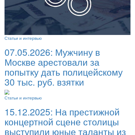
Статьи и интервью
07.05.2026:
Мужчину в
Москве арестовали за
попытку дать полицейскому
30 тыс. руб. взятки
Статьи и интервью
15.12.2025:
На престижной
концертной сцене столицы
выступили юные таланты из