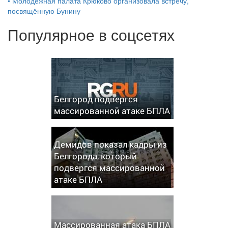
•
Молодёжная палата Крюково организовала встречу,
посвящённую Бунину
Популярное в соцсетях
Белгород подвергся
массированной атаке БПЛА
Демидов показал кадры из
Белгорода, который
подвергся массированной
атаке БПЛА
Массированная атака БПЛА