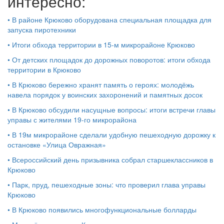
интересно:
•
В районе Крюково оборудована специальная площадка для
запуска пиротехники
•
Итоги обхода территории в 15‑м микрорайоне Крюково
•
От детских площадок до дорожных поворотов: итоги обхода
территории в Крюково
•
В Крюково бережно хранят память о героях: молодёжь
навела порядок у воинских захоронений и памятных досок
•
В Крюково обсудили насущные вопросы: итоги встречи главы
управы с жителями 19‑го микрорайона
•
В 19м микрорайоне сделали удобную пешеходную дорожку к
остановке «Улица Овражная»
•
Всероссийский день призывника собрал старшеклассников в
Крюково
•
Парк, пруд, пешеходные зоны: что проверил глава управы
Крюково
•
В Крюково появились многофункциональные болларды