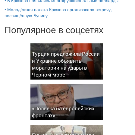
•
В Крюково появились многофункциональные болларды
•
Молодёжная палата Крюково организовала встречу,
посвящённую Бунину
Популярное в соцсетях
Турция предложила России
и Украине объявить
мораторий на удары в
Черном море
«Полвека на европейских
фронтах»