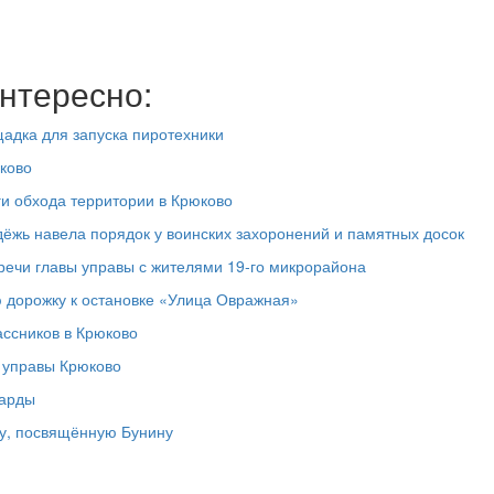
нтересно:
адка для запуска пиротехники
ково
ги обхода территории в Крюково
дёжь навела порядок у воинских захоронений и памятных досок
речи главы управы с жителями 19‑го микрорайона
 дорожку к остановке «Улица Овражная»
ассников в Крюково
а управы Крюково
ларды
у, посвящённую Бунину