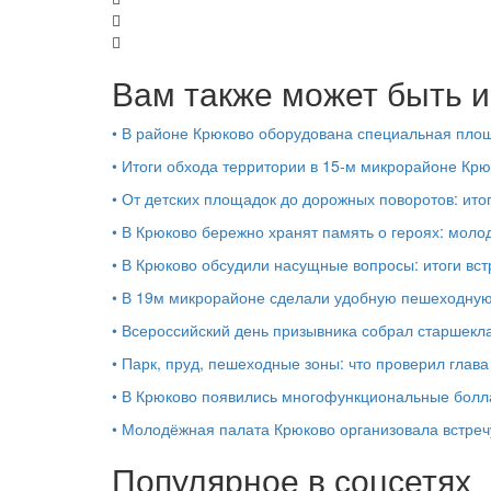
Вам также может быть и
•
В районе Крюково оборудована специальная площ
•
Итоги обхода территории в 15‑м микрорайоне Крю
•
От детских площадок до дорожных поворотов: ито
•
В Крюково бережно хранят память о героях: моло
•
В Крюково обсудили насущные вопросы: итоги вст
•
В 19м микрорайоне сделали удобную пешеходную
•
Всероссийский день призывника собрал старшекл
•
Парк, пруд, пешеходные зоны: что проверил глав
•
В Крюково появились многофункциональные бол
•
Молодёжная палата Крюково организовала встреч
Популярное в соцсетях