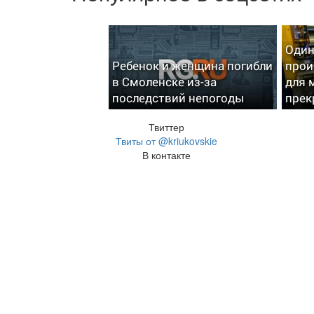
Один
Ребенок и женщина погибли
прои
в Смоленске из-за
для 
последствий непогоды
прек
Твиттер
Твиты от @kriukovskie
В контакте