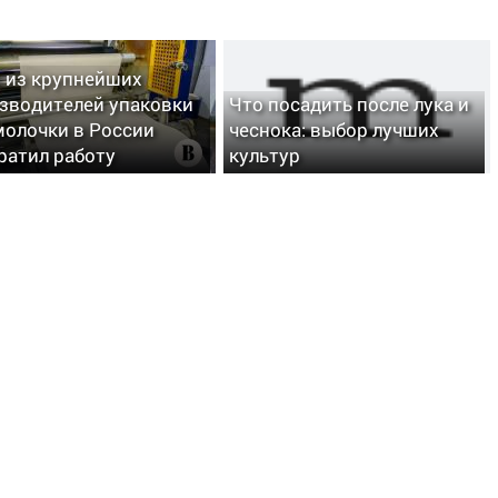
 из крупнейших
зводителей упаковки
Что посадить после лука и
молочки в России
чеснока: выбор лучших
ратил работу
культур