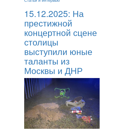
Статьи и интервью
15.12.2025:
На
престижной
концертной сцене
столицы
выступили юные
таланты из
Москвы и ДНР