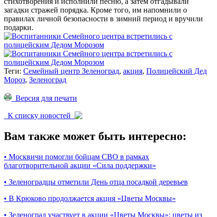
стихотворения и исполнили песню, а затем отгадывали
загадки стражей порядка. Кроме того, им напомнили о
правилах личной безопасности в зимний период и вручили
подарки.
Теги:
Семейный центр Зеленоград
,
акция
,
Полицейский Дед
Мороз
,
Зеленоград
Версия для печати
К списку новостей
Вам также может быть интересно:
•
Москвичи помогли бойцам СВО в рамках
благотворительной акции «Сила поддержки»
•
Зеленоградцы отметили День отца посадкой деревьев
•
В Крюково продолжается акция «Цветы Москвы»
•
Зеленоград участвует в акции «Цветы Москвы»: цветы из