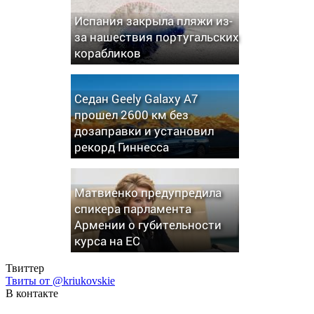
Испания закрыла пляжи из-
за нашествия португальских
корабликов
Седан Geely Galaxy A7
прошел 2600 км без
дозаправки и установил
рекорд Гиннесса
Матвиенко предупредила
спикера парламента
Армении о губительности
курса на ЕС
Твиттер
Твиты от @kriukovskie
В контакте