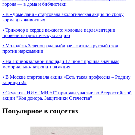
города — в дома и библиотеки
•
В «Доме лани» стартовала экологическая акция по сбору
корма для животных
•
Триколор в сердце каждого: молодые парламентарии
провели патриотическую акцию
•
Молодёжь Зеленограда выбирает жизнь: круглый стол
против наркомании
•
На Привокзальной площади 17 июня прошла значимая
мемориально-патронатная акция
•
В Москве стартовала акция «Есть такая профессия – Родину
защищать!»
•
Студенты НИУ "МИЭТ" приняли участие во Всероссийской
акции "Код донора. Защитники Отечества"
Популярное в соцсетях