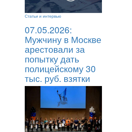
Статьи и интервью
07.05.2026:
Мужчину в Москве
арестовали за
попытку дать
полицейскому 30
тыс. руб. взятки