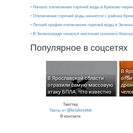
•
Начало отключения горячей воды в Крюково перен
•
Отключение горячей воды начнётся с района Крю
•
Летний график отключения горячей воды в Зелено
•
В Зеленограде начался месячник осеннего благоу
Популярное в соцсетях
В Яр
В Ярославской области
отби
отразили самую массовую
дрон
атаку БПЛА. Что известно
чело
Твиттер
Твиты от @kriukovskie
В контакте