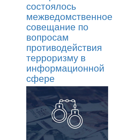
состоялось
межведомственное
совещание по
вопросам
противодействия
терроризму в
информационной
сфере