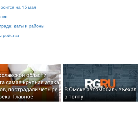
осится на 15 мая
ково
граде: даты и районы
стройства
ославской области
та самая крупная атака
ов, пострадали четыре
В Омске автомобиль въехал
века. Главное
в толпу