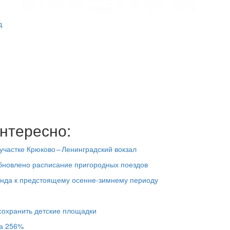
д
нтересно:
участке Крюково – Ленинградский вокзал
бновлено расписание пригородных поездов
онда к предстоящему осенне-зимнему периоду
сохранить детские площадки
на 256%