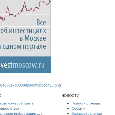
С
НОВОСТИ
рхив номеров газеты
Новости столицы
опрос-ответ
События
олезная информация для
Здравоохранение