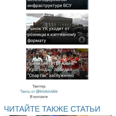
инфраструктуре ВСУ
Рынок УК уходит от
розницы к кэптивному
формату
Президент РПЛ Алаев:
"Краснодар" победил
"Спартак" заслуженно
Твиттер
Твиты от @kriukovskie
В контакте
ЧИТАЙТЕ ТАКЖЕ СТАТЬИ