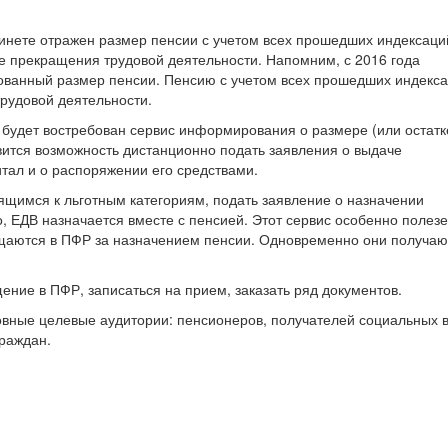
нете отражен размер пенсии с учетом всех прошедших индексаций,
ае прекращения трудовой деятельности. Напомним, с 2016 года
ванный размер пенсии. Пенсию с учетом всех прошедших индекс
рудовой деятельности.
будет востребован сервис информирования о размере (или остатк
вится возможность дистанционно подать заявления о выдаче
тал и о распоряжении его средствами.
ящимся к льготным категориям, подать заявление о назначении
, ЕДВ назначается вместе с пенсией. Этот сервис особенно полез
аются в ПФР за назначением пенсии. Одновременно они получают
ние в ПФР, записаться на прием, заказать ряд документов.
вные целевые аудитории: пенсионеров, получателей социальных 
граждан.