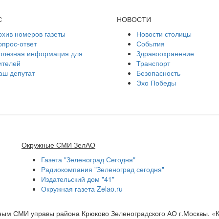
С
НОВОСТИ
рхив номеров газеты
Новости столицы
опрос-ответ
События
олезная информация для
Здравоохранение
ителей
Транспорт
аш депутат
Безопасность
Эхо Победы
Окружные СМИ ЗелАО
Газета "Зеленоград Сегодня"
Радиокомпания "Зеленоград сегодня"
Издательский дом "41"
Окружная газета Zelao.ru
нным СМИ управы района Крюково Зеленоградского АО г.Москвы. «