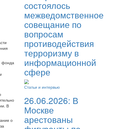
состоялось
межведомственное
совещание по
вопросам
противодействия
асти
ения
терроризму в
информационной
о фонда
,
сфере
м
Статьи и интервью
о
26.06.2026:
В
ительно
ии. В
Москве
арестованы
ание о
фигуранты по
за