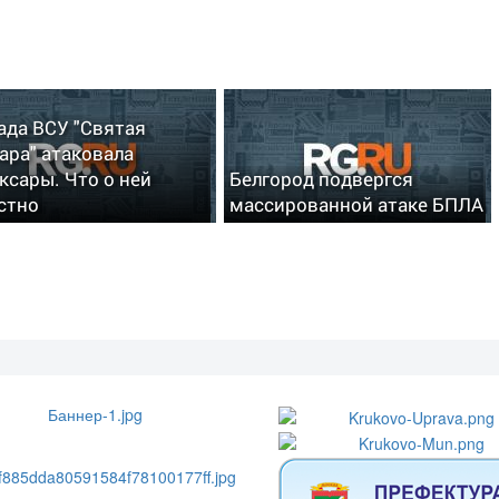
ада ВСУ "Святая
ара" атаковала
ксары. Что о ней
Белгород подвергся
стно
массированной атаке БПЛА