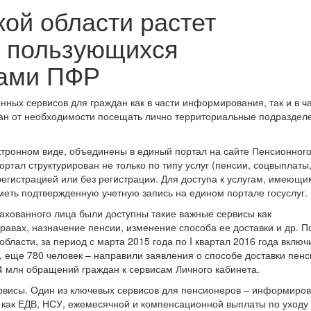
кой области растет
, пользующихся
гами ПФР
ых сервисов для граждан как в части информирования, так и в ч
дан от необходимости посещать лично территориальные подраздел
ктронном виде, объединены в единый портал на сайте Пенсионног
ортал структурирован не только по типу услуг (пенсии, соцвыплаты
с регистрацией или без регистрации. Для доступа к услугам, имеющи
еть подтвержденную учетную запись на едином портале госуслуг.
рахованного лица были доступны такие важные сервисы как
вах, назначение пенсии, изменение способа ее доставки и др. П
бласти, за период с марта 2015 года по I квартал 2016 года включ
 еще 780 человек – направили заявления о способе доставки пенс
4 млн обращений граждан к сервисам Личного кабинета.
рвисы. Один из ключевых сервисов для пенсионеров – информиров
х как ЕДВ, НСУ, ежемесячной и компенсационной выплаты по уходу 