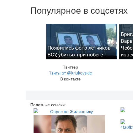
Популярное в соцсетях
Бриг
Варв
Появились фото летчиков
Чебо
ВСУ, убитых при побеге
изве
Твиттер
Твиты от @kriukovskie
В контакте
Полезные ссылки: