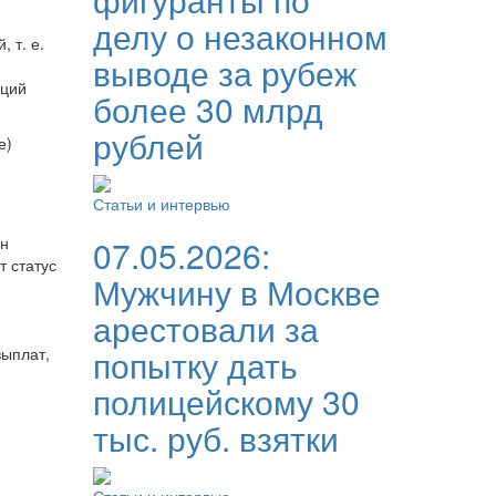
делу о незаконном
 т. е.
выводе за рубеж
аций
более 30 млрд
рублей
е)
Статьи и интервью
ен
07.05.2026:
 статус
Мужчину в Москве
арестовали за
попытку дать
выплат,
полицейскому 30
тыс. руб. взятки