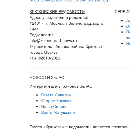
КРЮКОВСКИЕ ВЕДОМОСТИ
СЕРВИ
Адрес учредителя и редакции:
А
124617, г. Москва, г.Зеленоград, корп.
В
1444
П
Редколлегия
ж
info@zelenograd-news.ru
Н
Учредитель - Управа района Крюково
города Москвы
16+ ©2010-2022
НОВОСТИ ЗЕЛАО
Интернет-газеты районов ЗелАО
Газета Савелки
Старое Крюково
Наше Силино
Вести Матушкино
Газета «Крюковские ведомости» является электро