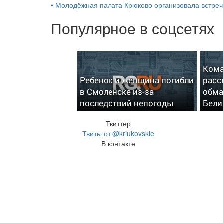
•
Молодёжная палата Крюково организовала встреч
Популярное в соцсетях
Кома
Ребенок и женщина погибли
расс
в Смоленске из-за
обма
последствий непогоды
Бели
Твиттер
Твиты от @kriukovskie
В контакте