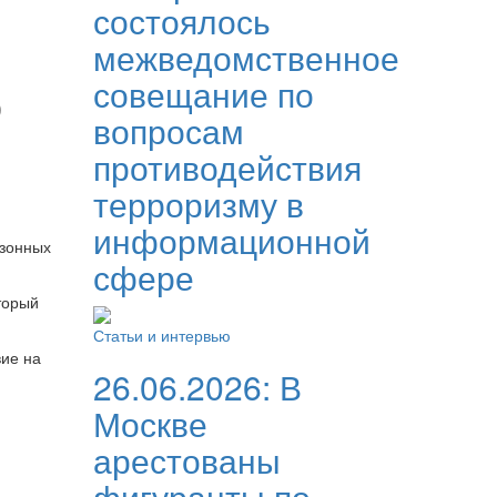
состоялось
межведомственное
совещание по
о
вопросам
противодействия
терроризму в
информационной
езонных
сфере
торый
Статьи и интервью
вие на
26.06.2026:
В
Москве
арестованы
фигуранты по