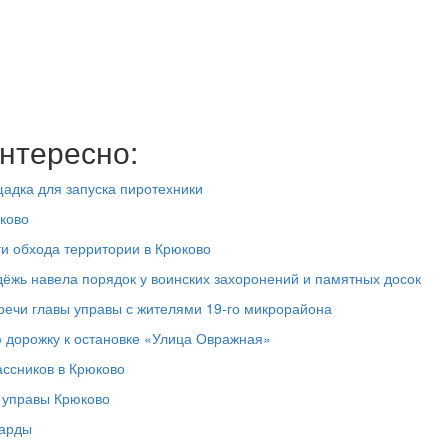
нтересно:
адка для запуска пиротехники
ково
ги обхода территории в Крюково
дёжь навела порядок у воинских захоронений и памятных досок
речи главы управы с жителями 19‑го микрорайона
 дорожку к остановке «Улица Овражная»
ассников в Крюково
а управы Крюково
ларды