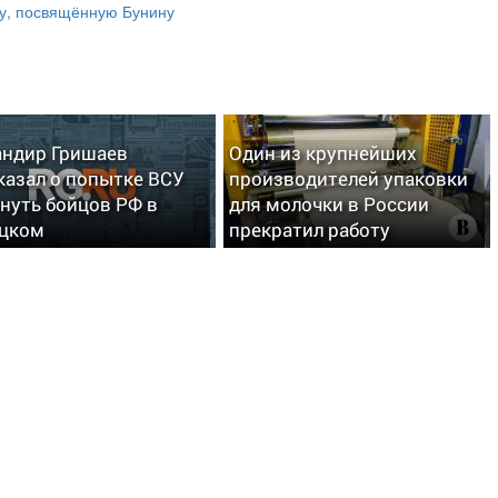
у, посвящённую Бунину
ндир Гришаев
Один из крупнейших
казал о попытке ВСУ
производителей упаковки
нуть бойцов РФ в
для молочки в России
цком
прекратил работу