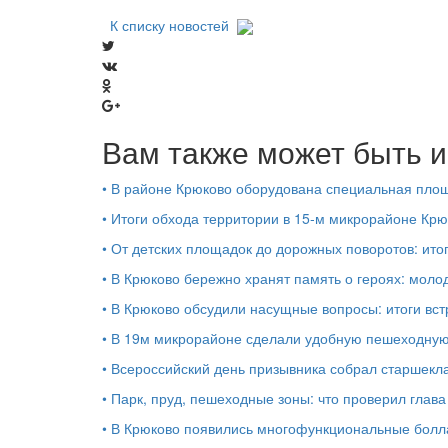
К списку новостей
Вам также может быть и
•
В районе Крюково оборудована специальная площ
•
Итоги обхода территории в 15‑м микрорайоне Крю
•
От детских площадок до дорожных поворотов: ито
•
В Крюково бережно хранят память о героях: моло
•
В Крюково обсудили насущные вопросы: итоги вст
•
В 19м микрорайоне сделали удобную пешеходную
•
Всероссийский день призывника собрал старшекл
•
Парк, пруд, пешеходные зоны: что проверил глав
•
В Крюково появились многофункциональные бол