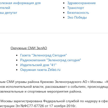
олезная информация для
Здравоохранение
ителей
Транспорт
аш депутат
Безопасность
Эхо Победы
Окружные СМИ ЗелАО
Газета "Зеленоград Сегодня"
Радиокомпания "Зеленоград сегодня"
Издательский дом "41"
Окружная газета Zelao.ru
нным СМИ управы района Крюково Зеленоградского АО г.Москвы. «
ов исполнительной власти, рассказывает о событиях, происходящих
развлекательные и спортивные мероприятия района.
а Москвы зарегистрирована Федеральной службой по надзору в сф
гистрации Эл №ФС77-67726 от 17 ноября 2016г.