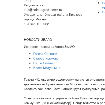
1444
П
Редколлегия
ж
info@zelenograd-news.ru
Н
Учредитель - Управа района Крюково
города Москвы
16+ ©2010-2022
НОВОСТИ ЗЕЛАО
Интернет-газеты районов ЗелАО
Газета Савелки
Старое Крюково
Наше Силино
Вести Матушкино
Газета «Крюковские ведомости» является электро
деятельности Правительства Москвы, местных орган
коллективах, освещает и анонсирует культурные, 
Электронная газета управы района Крюково город
коммуникаций (Роскомнадзор). Свидетельство о ре