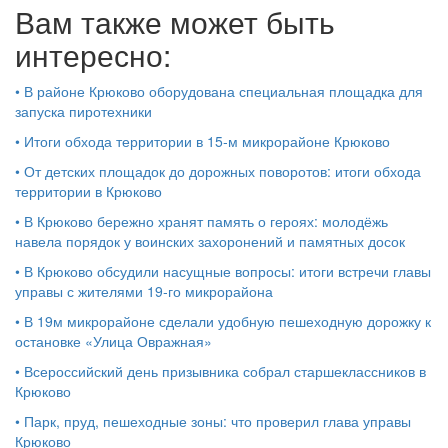
Вам также может быть
интересно:
•
В районе Крюково оборудована специальная площадка для
запуска пиротехники
•
Итоги обхода территории в 15‑м микрорайоне Крюково
•
От детских площадок до дорожных поворотов: итоги обхода
территории в Крюково
•
В Крюково бережно хранят память о героях: молодёжь
навела порядок у воинских захоронений и памятных досок
•
В Крюково обсудили насущные вопросы: итоги встречи главы
управы с жителями 19‑го микрорайона
•
В 19м микрорайоне сделали удобную пешеходную дорожку к
остановке «Улица Овражная»
•
Всероссийский день призывника собрал старшеклассников в
Крюково
•
Парк, пруд, пешеходные зоны: что проверил глава управы
Крюково