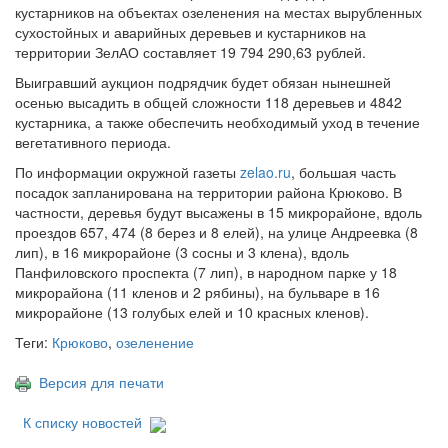
кустарников на объектах озеленения на местах вырубленных
сухостойных и аварийных деревьев и кустарников на
территории ЗелАО составляет 19 794 290,63 рублей.
Выигравший аукцион подрядчик будет обязан нынешней
осенью высадить в общей сложности 118 деревьев и 4842
кустарника, а также обеспечить необходимый уход в течение
вегетативного периода.
По информации окружной газеты
zelao.ru
, большая часть
посадок запланирована на территории района Крюково. В
частности, деревья будут высажены в 15 микрорайоне, вдоль
проездов 657, 474 (8 берез и 8 елей), на улице Андреевка (8
лип), в 16 микрорайоне (3 сосны и 3 клена), вдоль
Панфиловского проспекта (7 лип), в народном парке у 18
микрорайона (11 кленов и 2 рябины), на бульваре в 16
микрорайоне (13 голубых елей и 10 красных кленов).
Теги:
Крюково
,
озеленение
Версия для печати
К списку новостей