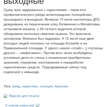
выходные
Сразу трое задержанных с наркотиками – таков итог
профилактического рейда зеленоградских полицейских,
прошедшего в выходные. Вечером 10 июля инспекторы ДПС,
дежурившие на пересечении улиц Логвиненко и Михайловка,
остановили машину, у 29-летнего водителя которой
обнаружили несколько свертков гашиша. Это выяснила
экспертиза. Мужчина был задержан. А 12 июля еще двое
молодых людей попались на площади Колумба и на
Привокзальной площади. У одного нашли «спайс», у спутницы
другого – «амфетамин». Против всех троих возбуждены
уголовные дела по статье о незаконном приобретении,
хранении, перевозке, изготовлении и переработке
наркотических средств. Подозреваемые сейчас под
подпиской о невыезде.
Теги:
рейд
,
наркотики
,
полиция
,
Крюково
Версия для печати
К списку новостей