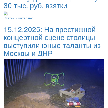
30 тыс. руб. взятки
Статьи и интервью
15.12.2025:
На престижной
концертной сцене столицы
выступили юные таланты из
Москвы и ДНР