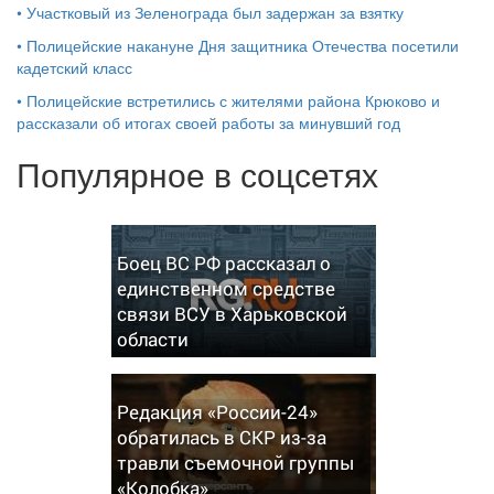
•
Участковый из Зеленограда был задержан за взятку
•
Полицейские накануне Дня защитника Отечества посетили
кадетский класс
•
Полицейские встретились с жителями района Крюково и
рассказали об итогах своей работы за минувший год
Популярное в соцсетях
Боец ВС РФ рассказал о
единственном средстве
связи ВСУ в Харьковской
области
Редакция «России-24»
обратилась в СКР из-за
травли съемочной группы
«Колобка»