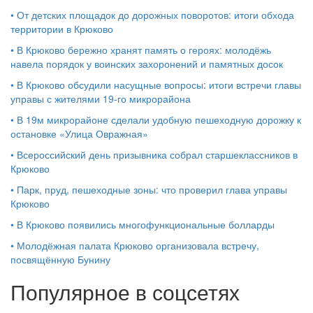
•
От детских площадок до дорожных поворотов: итоги обхода
территории в Крюково
•
В Крюково бережно хранят память о героях: молодёжь
навела порядок у воинских захоронений и памятных досок
•
В Крюково обсудили насущные вопросы: итоги встречи главы
управы с жителями 19‑го микрорайона
•
В 19м микрорайоне сделали удобную пешеходную дорожку к
остановке «Улица Овражная»
•
Всероссийский день призывника собрал старшеклассников в
Крюково
•
Парк, пруд, пешеходные зоны: что проверил глава управы
Крюково
•
В Крюково появились многофункциональные болларды
•
Молодёжная палата Крюково организовала встречу,
посвящённую Бунину
Популярное в соцсетях