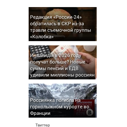
Редакция «России-24»
обратилась в СКР из-за
травли съемочной группы
«Колобка»
Инвалиды в 2026 году
получат больше? Новые
суммы пенсий и ЕДВ
удивили миллионы россиян
Россиянка погибла на
горнолыжном курорте во
Франции
Твиттер