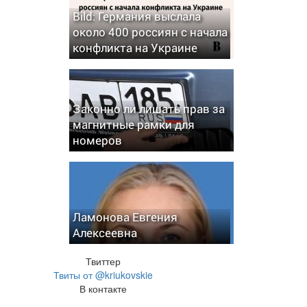
Bild: Германия выслала
около 400 россиян с начала
конфликта на Украине
Законно ли лишать прав за
магнитные рамки для
номеров
Ламонова Евгения
Алексеевна
Твиттер
Твиты от @kriukovskie
В контакте