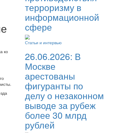
терроризму в
информационной
не
сфере
Статьи и интервью
а ко
26.06.2026:
В
Москве
арестованы
го
фигуранты по
нисты.
делу о незаконном
езда
выводе за рубеж
более 30 млрд
рублей