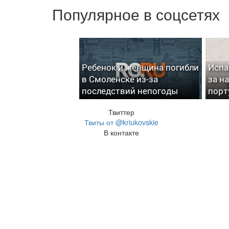
Популярное в соцсетях
Ребенок и женщина погибли
Испа
в Смоленске из-за
за н
последствий непогоды
порт
Твиттер
Твиты от @kriukovskie
В контакте