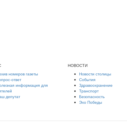
С
НОВОСТИ
рхив номеров газеты
Новости столицы
опрос-ответ
События
олезная информация для
Здравоохранение
ителей
Транспорт
аш депутат
Безопасность
Эхо Победы