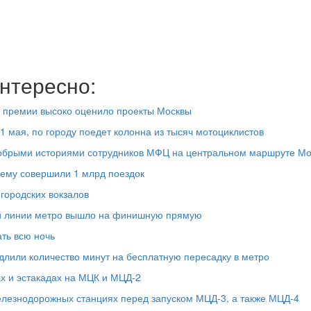
нтересно:
 премии высоко оценило проекты Москвы
 мая, по городу поедет колонна из тысяч мотоциклистов
добрыми историями сотрудников МФЦ на центральном маршруте М
нему совершили 1 млрд поездок
городских вокзалов
ой линии метро вышло на финишную прямую
ать всю ночь
или количество минут на бесплатную пересадку в метро
х и эстакадах на МЦК и МЦД-2
елезнодорожных станциях перед запуском МЦД-3, а также МЦД-4