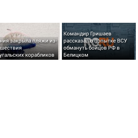
Командир Гришаев
ния закрыла пляжи из-
рассказал о попытке ВСУ
ашествия
обмануть бойцов РФ в
угальских корабликов
Белицком