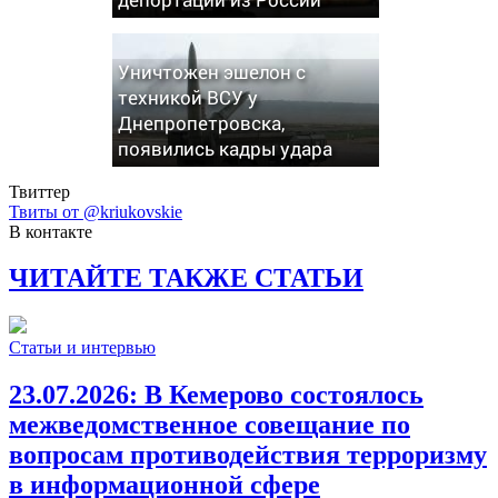
Уничтожен эшелон с
техникой ВСУ у
Днепропетровска,
появились кадры удара
Твиттер
Твиты от @kriukovskie
В контакте
ЧИТАЙТЕ ТАКЖЕ СТАТЬИ
Статьи и интервью
23.07.2026:
В Кемерово состоялось
межведомственное совещание по
вопросам противодействия терроризму
в информационной сфере