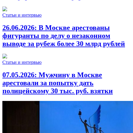
Статьи и интервью
26.06.2026:
В Москве арестованы
фигуранты по делу о незаконном
выводе за рубеж более 30 млрд рублей
Статьи и интервью
07.05.2026:
Мужчину в Москве
арестовали за попытку дать
полицейскому 30 тыс. руб. взятки