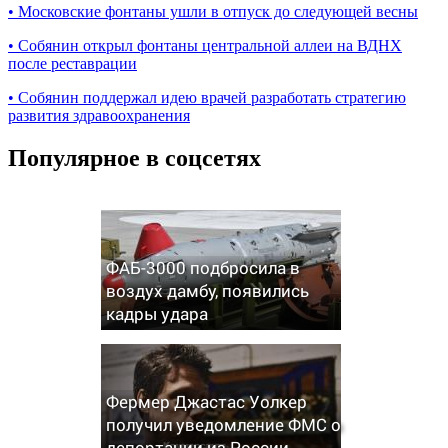
•
Московские фонтаны ушли в отпуск до следующей весны
•
Собянин открыл фонтаны центральной аллеи на ВДНХ
после реставрации
•
Собянин поддержал идею врачей разработать стратегию
развития здравоохранения
Популярное в соцсетях
ФАБ-3000 подбросила в
воздух дамбу, появились
кадры удара
Фермер Джастас Уолкер
получил уведомление ФМС о
депортации из России