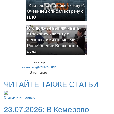
"Картошка в рыбьей чешуе":
Очевидец описал встречу с
НЛО
Кто должен выплачивать
страховку клиенту с
несколькими полисами?
Разъяснение Верховного
суда
Твиттер
Твиты от @kriukovskie
В контакте
ЧИТАЙТЕ ТАКЖЕ СТАТЬИ
Статьи и интервью
23.07.2026:
В Кемерово