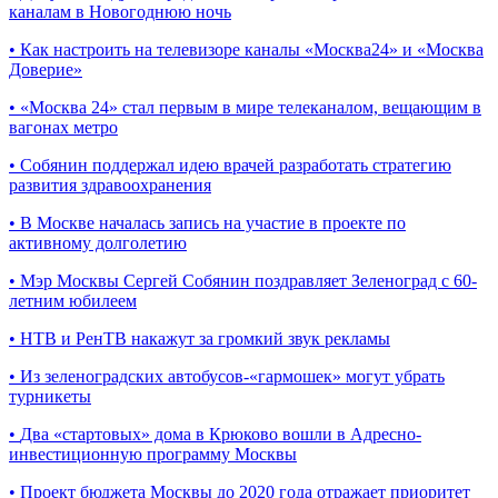
каналам в Новогоднюю ночь
•
Как настроить на телевизоре каналы «Москва24» и «Москва
Доверие»
•
«Москва 24» стал первым в мире телеканалом, вещающим в
вагонах метро
•
Собянин поддержал идею врачей разработать стратегию
развития здравоохранения
•
В Москве началась запись на участие в проекте по
активному долголетию
•
Мэр Москвы Сергей Собянин поздравляет Зеленоград с 60-
летним юбилеем
•
НТВ и РенТВ накажут за громкий звук рекламы
•
Из зеленоградских автобусов-«гармошек» могут убрать
турникеты
•
Два «стартовых» дома в Крюково вошли в Адресно-
инвестиционную программу Москвы
•
Проект бюджета Москвы до 2020 года отражает приоритет