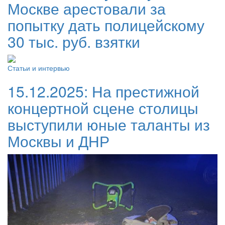
Москве арестовали за
попытку дать полицейскому
30 тыс. руб. взятки
Статьи и интервью
15.12.2025:
На престижной
концертной сцене столицы
выступили юные таланты из
Москвы и ДНР