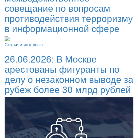
совещание по вопросам
противодействия терроризму
в информационной сфере
Статьи и интервью
26.06.2026:
В Москве
арестованы фигуранты по
делу о незаконном выводе за
рубеж более 30 млрд рублей