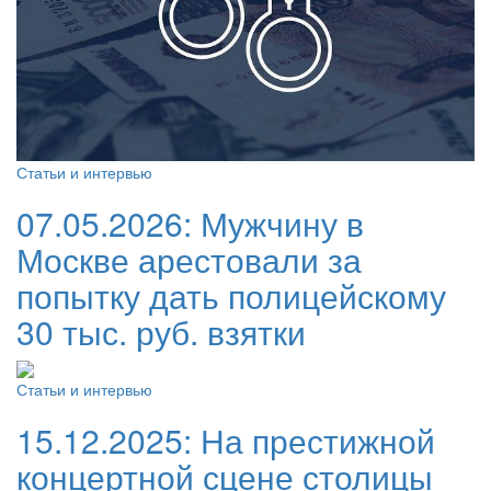
Статьи и интервью
07.05.2026:
Мужчину в
Москве арестовали за
попытку дать полицейскому
30 тыс. руб. взятки
Статьи и интервью
15.12.2025:
На престижной
концертной сцене столицы