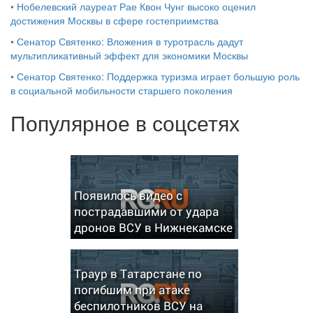
•
Нобелевский лауреат Рае Квон Чунг высоко оценил
достижения Москвы в сфере гостеприимства
•
Сенатор Святенко: Вложения в туротрасль дадут
мультипликативный эффект для экономики Москвы
•
Сенатор Святенко: Поддержка туризма играет большую роль
в социальной мобильности старшего поколения
Популярное в соцсетях
Появилось видео с
пострадавшими от удара
дронов ВСУ в Нижнекамске
Траур в Татарстане по
погибшим при атаке
беспилотников ВСУ на