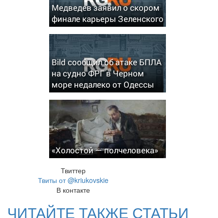
Медведев заявил о скором
финале карьеры Зеленского
Bild сообщил об атаке БПЛА
на судно ФРГ в Черном
море недалеко от Одессы
«Холостой — полчеловека»
Твиттер
Твиты от @kriukovskie
В контакте
ЧИТАЙТЕ ТАКЖЕ СТАТЬИ