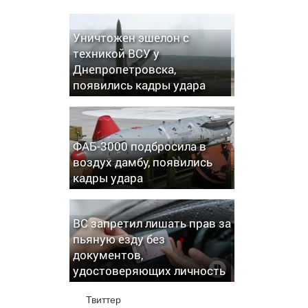
Уничтожен эшелон с
техникой ВСУ у
Днепропетровска,
появились кадры удара
ФАБ-3000 подбросила в
воздух дамбу, появились
кадры удара
ВС запретил лишать прав за
пьяную езду без
документов,
удостоверяющих личность
Твиттер