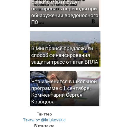
Банки с марта будут
блокировать переводы при
обнаружении вредоносного
ПО
В Минтрансе предложили
способ финансирования
защиты трасс от атак БПЛА
Что изменится в школьной
программе с 1 сентября.
Комментарий Сергея
Кравцова
Твиттер
Твиты от @kriukovskie
В контакте