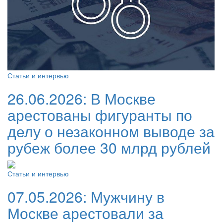
Статьи и интервью
26.06.2026:
В Москве
арестованы фигуранты по
делу о незаконном выводе за
рубеж более 30 млрд рублей
Статьи и интервью
07.05.2026:
Мужчину в
Москве арестовали за