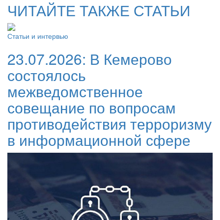
ЧИТАЙТЕ ТАКЖЕ СТАТЬИ
Статьи и интервью
23.07.2026:
В Кемерово
состоялось
межведомственное
совещание по вопросам
противодействия терроризму
в информационной сфере