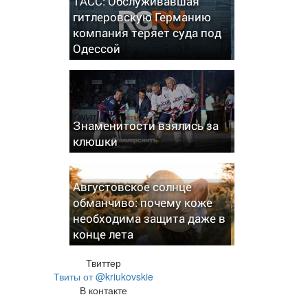
ТАСС: Обслуживавшая
гитлеровскую Германию
компания теряет суда под
Одессой
Знаменитости взялись за
клюшки
Августовское солнце
обманчиво: почему коже
необходима защита даже в
конце лета
Твиттер
Твиты от @kriukovskie
В контакте