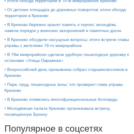
•
Итоги обхода территории в 15‑м микрорайоне Крюково
•
От детских площадок до дорожных поворотов: итоги обхода
территории в Крюково
•
В Крюково бережно хранят память о героях: молодёжь
навела порядок у воинских захоронений и памятных досок
•
В Крюково обсудили насущные вопросы: итоги встречи главы
управы с жителями 19‑го микрорайона
•
В 19м микрорайоне сделали удобную пешеходную дорожку к
остановке «Улица Овражная»
•
Всероссийский день призывника собрал старшеклассников в
Крюково
•
Парк, пруд, пешеходные зоны: что проверил глава управы
Крюково
•
В Крюково появились многофункциональные болларды
•
Молодёжная палата Крюково организовала встречу,
посвящённую Бунину
Популярное в соцсетях