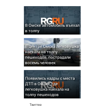
В Омске автомобиль въехал
в толпу
В центре Омска легковушка
наехала на толпу
пешеходов, пострадали
восемь человек
Появились кадры с места
ДТП в Омске, где
легковушка наехала на
толпу пешеходов
Твиттер