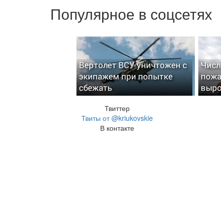
Популярное в соцсетях
Вертолет ВСУ уничтожен с
Числ
экипажем при попытке
пожа
сбежать
выро
Твиттер
Твиты от @kriukovskie
В контакте