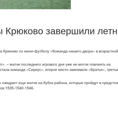
 Крюково завершили летн
на Крюково по мини-футболу «Команда нашего двора» в возрастной
», – матчи последнего игрового дня уже не могли повлиять на
тала команда «Сириус», второе место завоевали «Братья», треть
х ожидают еще матчи на Кубок района, которые пройдут в предст
сов 1535-1540-1546.