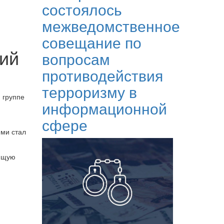
состоялось
межведомственное
совещание по
ий
вопросам
противодействия
терроризму в
 группе
информационной
сфере
ими стал
оящую