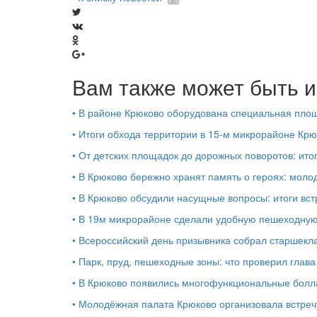
Вам также может быть и
•
В районе Крюково оборудована специальная площ
•
Итоги обхода территории в 15‑м микрорайоне Крю
•
От детских площадок до дорожных поворотов: ито
•
В Крюково бережно хранят память о героях: моло
•
В Крюково обсудили насущные вопросы: итоги вст
•
В 19м микрорайоне сделали удобную пешеходную
•
Всероссийский день призывника собрал старшекл
•
Парк, пруд, пешеходные зоны: что проверил глав
•
В Крюково появились многофункциональные бол
•
Молодёжная палата Крюково организовала встреч