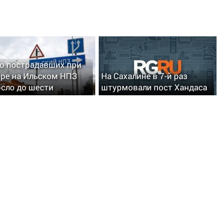
о пострадавших при
ре на Ильском НПЗ
На Сахалине в 7-й раз
сло до шести
штурмовали пост Хандаса