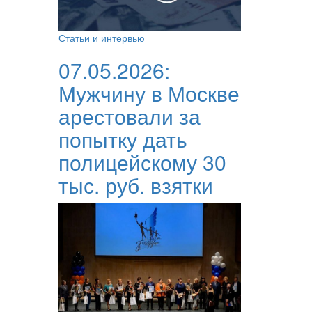
Статьи и интервью
07.05.2026:
Мужчину в Москве
арестовали за
попытку дать
полицейскому 30
тыс. руб. взятки