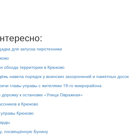
нтересно:
адка для запуска пиротехники
ково
ги обхода территории в Крюково
дёжь навела порядок у воинских захоронений и памятных досок
речи главы управы с жителями 19‑го микрорайона
 дорожку к остановке «Улица Овражная»
ассников в Крюково
а управы Крюково
ларды
у, посвящённую Бунину