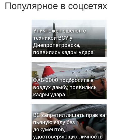
Популярное в соцсетях
Уничтожен эшелон с
техникой ВСУ у
Днепропетровска,
появились кадры удара
ФАБ-3000 подбросила в
воздух дамбу, появились
кадры удара
ВС запретил лишать прав за
пьяную езду без
документов,
удостоверяющих личность