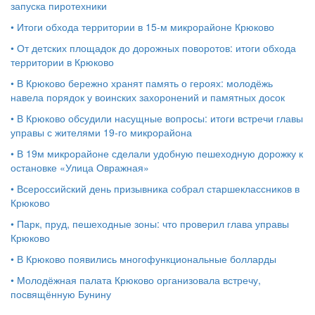
запуска пиротехники
•
Итоги обхода территории в 15‑м микрорайоне Крюково
•
От детских площадок до дорожных поворотов: итоги обхода
территории в Крюково
•
В Крюково бережно хранят память о героях: молодёжь
навела порядок у воинских захоронений и памятных досок
•
В Крюково обсудили насущные вопросы: итоги встречи главы
управы с жителями 19‑го микрорайона
•
В 19м микрорайоне сделали удобную пешеходную дорожку к
остановке «Улица Овражная»
•
Всероссийский день призывника собрал старшеклассников в
Крюково
•
Парк, пруд, пешеходные зоны: что проверил глава управы
Крюково
•
В Крюково появились многофункциональные болларды
•
Молодёжная палата Крюково организовала встречу,
посвящённую Бунину