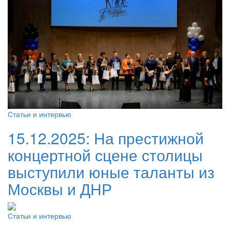
Статьи и интервью
15.12.2025:
На престижной
концертной сцене столицы
выступили юные таланты из
Москвы и ДНР
Статьи и интервью