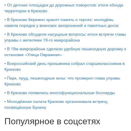
•
От детских площадок до дорожных поворотов: итоги обхода
территории в Крюково
•
В Крюково бережно хранят память о героях: молодёжь
навела порядок у воинских захоронений и памятных досок
•
В Крюково обсудили насущные вопросы: итоги встречи главы
управы с жителями 19‑го микрорайона
•
В 19м микрорайоне сделали удобную пешеходную дорожку к
остановке «Улица Овражная»
•
Всероссийский день призывника собрал старшеклассников в
Крюково
•
Парк, пруд, пешеходные зоны: что проверил глава управы
Крюково
•
В Крюково появились многофункциональные болларды
•
Молодёжная палата Крюково организовала встречу,
посвящённую Бунину
Популярное в соцсетях