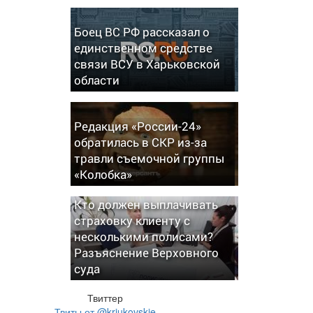
Боец ВС РФ рассказал о
единственном средстве
связи ВСУ в Харьковской
области
Редакция «России-24»
обратилась в СКР из-за
травли съемочной группы
«Колобка»
Кто должен выплачивать
страховку клиенту с
несколькими полисами?
Разъяснение Верховного
суда
Твиттер
Твиты от @kriukovskie