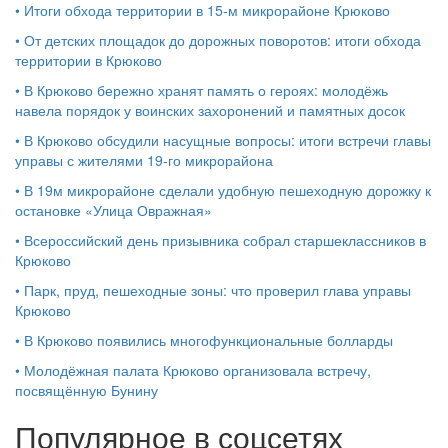
•
Итоги обхода территории в 15‑м микрорайоне Крюково
•
От детских площадок до дорожных поворотов: итоги обхода
территории в Крюково
•
В Крюково бережно хранят память о героях: молодёжь
навела порядок у воинских захоронений и памятных досок
•
В Крюково обсудили насущные вопросы: итоги встречи главы
управы с жителями 19‑го микрорайона
•
В 19м микрорайоне сделали удобную пешеходную дорожку к
остановке «Улица Овражная»
•
Всероссийский день призывника собрал старшеклассников в
Крюково
•
Парк, пруд, пешеходные зоны: что проверил глава управы
Крюково
•
В Крюково появились многофункциональные болларды
•
Молодёжная палата Крюково организовала встречу,
посвящённую Бунину
Популярное в соцсетях