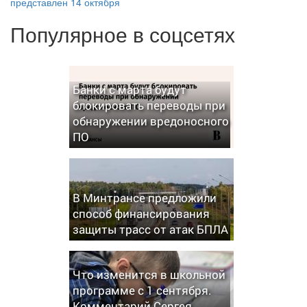
представлен 14 октября
Популярное в соцсетях
Банки с марта будут
блокировать переводы при
обнаружении вредоносного
ПО
В Минтрансе предложили
способ финансирования
защиты трасс от атак БПЛА
Что изменится в школьной
программе с 1 сентября.
Комментарий Сергея