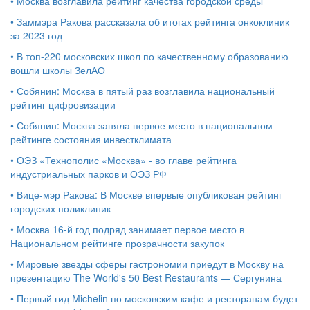
•
Москва возглавила рейтинг качества городской среды
•
Заммэра Ракова рассказала об итогах рейтинга онкоклиник
за 2023 год
•
В топ-220 московских школ по качественному образованию
вошли школы ЗелАО
•
Собянин: Москва в пятый раз возглавила национальный
рейтинг цифровизации
•
Собянин: Москва заняла первое место в национальном
рейтинге состояния инвестклимата
•
ОЭЗ «Технополис «Москва» - во главе рейтинга
индустриальных парков и ОЭЗ РФ
•
Вице-мэр Ракова: В Москве впервые опубликован рейтинг
городских поликлиник
•
Москва 16-й год подряд занимает первое место в
Национальном рейтинге прозрачности закупок
•
Мировые звезды сферы гастрономии приедут в Москву на
презентацию The World's 50 Best Restaurants — Сергунина
•
Первый гид Michelin по московским кафе и ресторанам будет