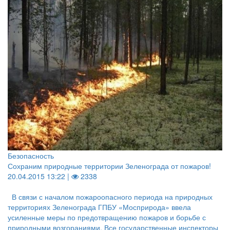
Безопасность
Сохраним природные территории Зеленограда от пожаров!
20.04.2015 13:22 |
2338
В связи с началом пожароопасного периода на природных
территориях Зеленограда ГПБУ «Мосприрода» ввела
усиленные меры по предотвращению пожаров и борьбе с
природными возгораниями. Все государственные инспекторы