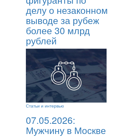
делу о незаконном
выводе за рубеж
более 30 млрд
рублей
Статьи и интервью
07.05.2026:
Мужчину в Москве