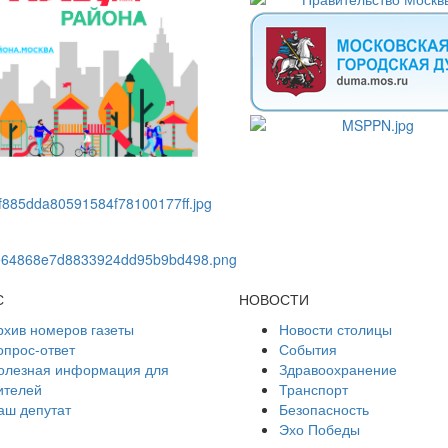
С
НОВОСТИ
рхив номеров газеты
Новости столицы
опрос-ответ
События
олезная информация для
Здравоохранение
ителей
Транспорт
аш депутат
Безопасность
Эхо Победы