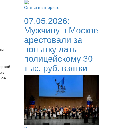
Статьи и интервью
07.05.2026:
Мужчину в Москве
арестовали за
попытку дать
ны
полицейскому 30
тыс. руб. взятки
ервой
тав
шое