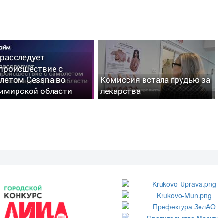
расследует
происшествие с
летом Cessna во
Комиссия встала грудью за
имирской области
лекарства