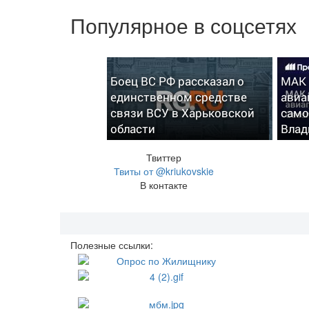
Популярное в соцсетях
Боец ВС РФ рассказал о
МАК 
единственном средстве
авиа
связи ВСУ в Харьковской
само
области
Влад
Твиттер
Твиты от @kriukovskie
В контакте
Полезные ссылки: