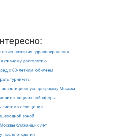
нтересно:
атегию развития здравоохранения
о активному долголетию
град с 60-летним юбилеем
рать турникеты
о-инвестиционную программу Москвы
риоритет социальной сферы
» система освещения
ешеходной зоной
 Москвы ближайших лет
у после открытия