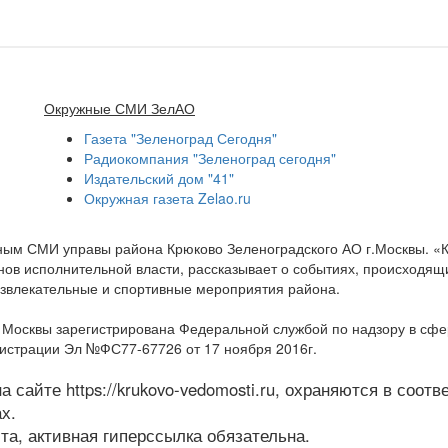
Окружные СМИ ЗелАО
Газета "Зеленоград Сегодня"
Радиокомпания "Зеленоград сегодня"
Издательский дом "41"
Окружная газета Zelao.ru
нным СМИ управы района Крюково Зеленоградского АО г.Москвы. «
ов исполнительной власти, рассказывает о событиях, происходящих
развлекательные и спортивные мероприятия района.
а Москвы зарегистрирована Федеральной службой по надзору в сф
гистрации Эл №ФС77-67726 от 17 ноября 2016г.
 сайте https://krukovo-vedomosti.ru, охраняются в соот
х.
а, активная гиперссылка обязательна.