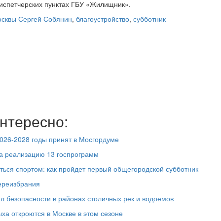
диспетчерских пунктах ГБУ «Жилищник».
сквы Сергей Собянин
,
благоустройство
,
субботник
нтересно:
026-2028 годы принят в Мосгордуме
а реализацию 13 госпрограмм
яться спортом: как пройдет первый общегородской субботник
ереизбрания
л безопасности в районах столичных рек и водоемов
ыха откроются в Москве в этом сезоне