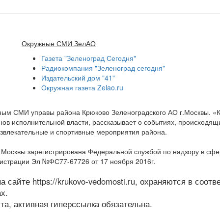
Окружные СМИ ЗелАО
Газета "Зеленоград Сегодня"
Радиокомпания "Зеленоград сегодня"
Издательский дом "41"
Окружная газета Zelao.ru
нным СМИ управы района Крюково Зеленоградского АО г.Москвы. «
ов исполнительной власти, рассказывает о событиях, происходящих
развлекательные и спортивные мероприятия района.
а Москвы зарегистрирована Федеральной службой по надзору в сф
гистрации Эл №ФС77-67726 от 17 ноября 2016г.
 сайте https://krukovo-vedomosti.ru, охраняются в соот
х.
а, активная гиперссылка обязательна.