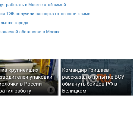
дут работать в Москве этой зимой
я ТЭК получили паспорта готовности к зиме
льстве города
оопасной обстановки в Москве
 из крупнейших
Командир Гришаев
зводителей упаковки
рассказал о попытке ВСУ
молочки в России
обмануть бойцов РФ в
ратил работу
Белицком