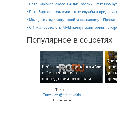
•
Петр Бирюков: около 1,4 тыс. различных катков бу
•
Петр Бирюков: коммунальные службы и предприяти
•
Молодые люди могут пройти стажировку в Правите
•
С 1 мая вертолеты МАЦ начнут мониторинг пожар
Популярное в соцсетях
Один
Ребенок и женщина погибли
прои
в Смоленске из-за
для 
последствий непогоды
прек
Твиттер
Твиты от @kriukovskie
В контакте