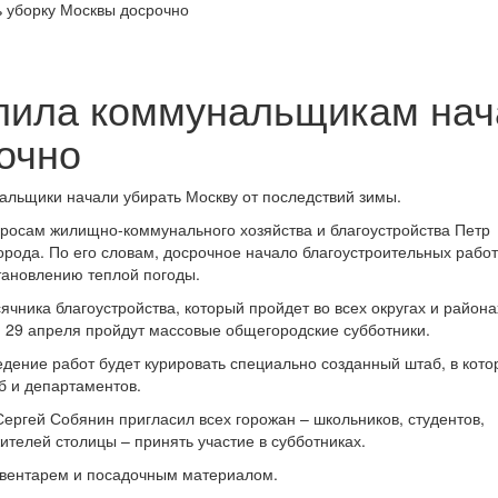
лила коммунальщикам нач
очно
нальщики начали убирать Москву от последствий зимы.
росам жилищно-коммунального хозяйства и благоустройства Петр
рода. По его словам, досрочное начало благоустроительных работ
тановлению теплой погоды.
ника благоустройства, который пройдет во всех округах и района
 и 29 апреля пройдут массовые общегородские субботники.
едение работ будет курировать специально созданный штаб, в кот
б и департаментов.
ргей Собянин пригласил всех горожан – школьников, студентов,
ителей столицы – принять участие в субботниках.
инвентарем и посадочным материалом.