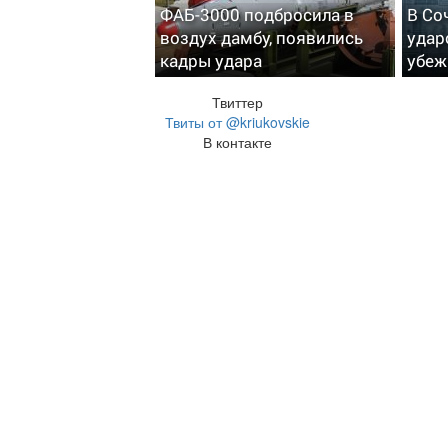
ФАБ-3000 подбросила в
В Со
воздух дамбу, появились
удар
кадры удара
убеж
Твиттер
Твиты от @kriukovskie
В контакте