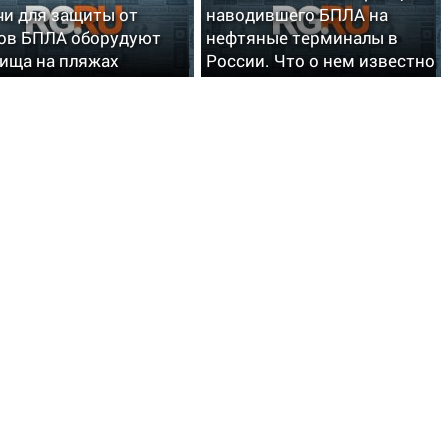
чи для защиты от
наводившего БПЛА на
ов БПЛА оборудуют
нефтяные терминалы в
ища на пляжах
России. Что о нем известно