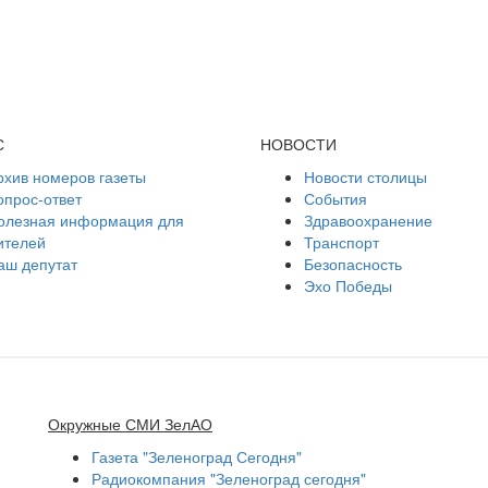
С
НОВОСТИ
рхив номеров газеты
Новости столицы
опрос-ответ
События
олезная информация для
Здравоохранение
ителей
Транспорт
аш депутат
Безопасность
Эхо Победы
Окружные СМИ ЗелАО
Газета "Зеленоград Сегодня"
Радиокомпания "Зеленоград сегодня"