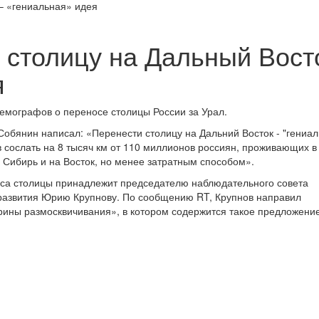
 столицу на Дальный Вост
я
емографов о переносе столицы России за Урал.
обянин написал: «Перенести столицу на Дальний Восток - "гениал
в сослать на 8 тысяч км от 110 миллионов россиян, проживающих в
 Сибирь и на Восток, но менее затратным способом».
оса столицы принадлежит председателю наблюдательного совета
 развития Юрию Крупнову. По сообщению RT, Крупнов направил
рины размосквичивания», в котором содержится такое предложение