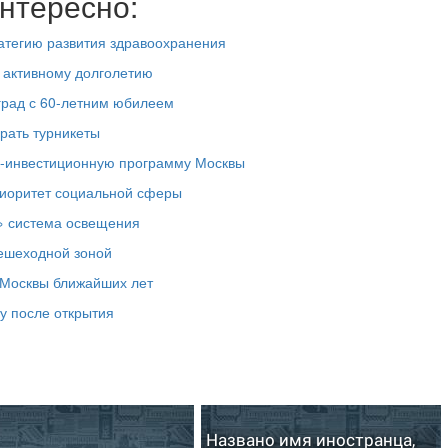
нтересно:
атегию развития здравоохранения
о активному долголетию
град с 60-летним юбилеем
рать турникеты
о-инвестиционную программу Москвы
риоритет социальной сферы
» система освещения
ешеходной зоной
 Москвы ближайших лет
у после открытия
Названо имя иностранца,