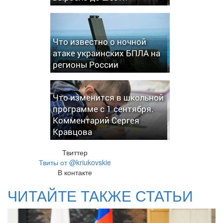
Что известно о ночной
атаке украинских БПЛА на
регионы России
Что изменится в школьной
программе с 1 сентября.
Комментарий Сергея
Кравцова
Твиттер
Твиты от @kriukovskie
В контакте
ЧИТАЙТЕ ТАКЖЕ СТАТЬИ