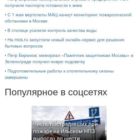
получили паспорта готовности к зиме
•
С 1 мая вертолеты МАЦ начнут мониторинг пожароопасной
обстановки в Москве
•
В столице усилили контроль качества воды
•
На mos.ru запустили новый онлайн-сервис для решения
бытовых вопросов
•
Петр Бирюков: мемориал «Памятник защитникам Москвы» в
Зеленограде получил новую подсветку
•
Подготовительные работы к отопительному сезоны
завершены
Популярное в соцсетях
Число пострадавших при
пожаре на Ильском НПЗ
выросло до шести