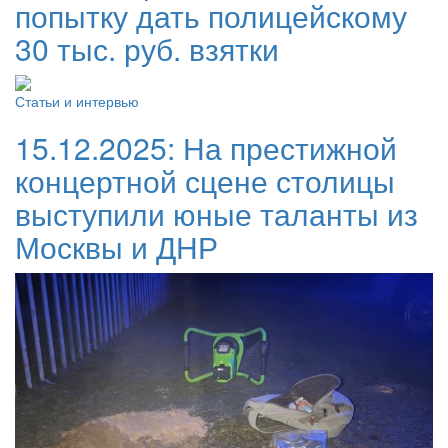
попытку дать полицейскому
30 тыс. руб. взятки
Статьи и интервью
15.12.2025:
На престижной
концертной сцене столицы
выступили юные таланты из
Москвы и ДНР