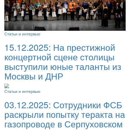
Статьи и интервью
15.12.2025:
На престижной
концертной сцене столицы
выступили юные таланты из
Москвы и ДНР
Статьи и интервью
03.12.2025:
Сотрудники ФСБ
раскрыли попытку теракта на
газопроводе в Серпуховском