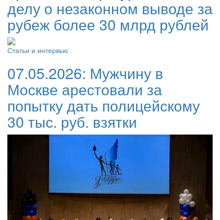
делу о незаконном выводе за
рубеж более 30 млрд рублей
Статьи и интервью
07.05.2026:
Мужчину в
Москве арестовали за
попытку дать полицейскому
30 тыс. руб. взятки