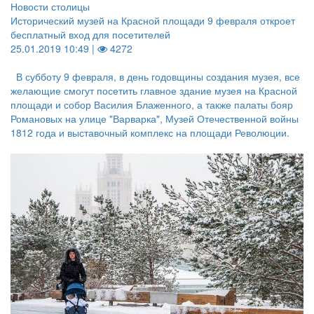
Новости столицы
Исторический музей на Красной площади 9 февраля откроет
бесплатный вход для посетителей
25.01.2019 10:49 |
4272
В субботу 9 февраля, в день годовщины создания музея, все
желающие смогут посетить главное здание музея на Красной
площади и собор Василия Блаженного, а также палаты бояр
Романовых на улице "Варварка", Музей Отечественной войны
1812 года и выставочный комплекс на площади Революции.