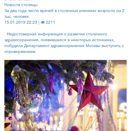
Новости столицы
За два года число врачей в столичных клиниках возросло на 2
тыс. человек
15.01.2019 22:23 |
2211
Недостоверная информация о развитии столичного
здравоохранения, появившаяся в некоторых источниках,
побудила Департамент здравоохранения Москвы выступить с
опровержением.