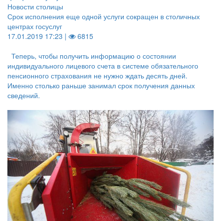
Новости столицы
Срок исполнения еще одной услуги сокращен в столичных
центрах госуслуг
17.01.2019 17:23 |
6815
Теперь, чтобы получить информацию о состоянии
индивидуального лицевого счета в системе обязательного
пенсионного страхования не нужно ждать десять дней.
Именно столько раньше занимал срок получения данных
сведений.