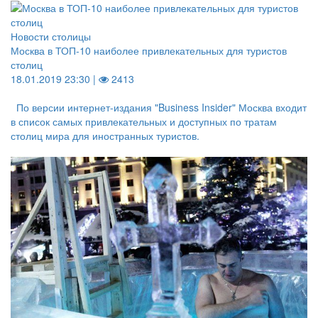
Новости столицы
Москва в ТОП-10 наиболее привлекательных для туристов
столиц
18.01.2019 23:30 |
2413
По версии интернет-издания "Business Insider" Москва входит
в список самых привлекательных и доступных по тратам
столиц мира для иностранных туристов.