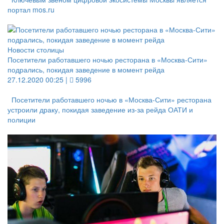
портал mos.ru
Новости столицы
Посетители работавшего ночью ресторана в «Москва-Сити»
подрались, покидая заведение в момент рейда
27.12.2020 00:25 |
5996
Посетители работавшего ночью в «Москва-Сити» ресторана
устроили драку, покидая заведение из-за рейда ОАТИ и
полиции