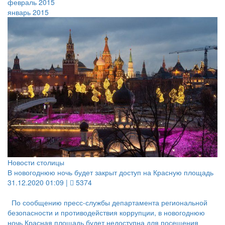
февраль 2015
январь 2015
Новости столицы
В новогоднюю ночь будет закрыт доступ на Красную площадь
31.12.2020 01:09 |
5374
По сообщению пресс-службы департамента региональной
безопасности и противодействия коррупции, в новогоднюю
ночь Красная площадь будет недоступна для посещения