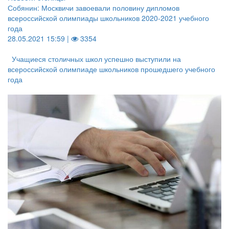
Собянин: Москвичи завоевали половину дипломов
всероссийской олимпиады школьников 2020-2021 учебного
года
28.05.2021 15:59 |
3354
Учащиеся столичных школ успешно выступили на
всероссийской олимпиаде школьников прошедшего учебного
года