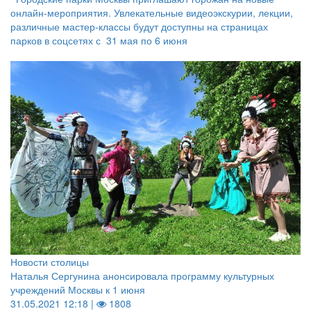
онлайн-мероприятия. Увлекательные видеоэкскурии, лекции,
различные мастер-классы будут доступны на страницах
парков в соцсетях с 31 мая по 6 июня
Новости столицы
Наталья Сергунина анонсировала программу культурных
учреждений Москвы к 1 июня
31.05.2021 12:18 |
1808