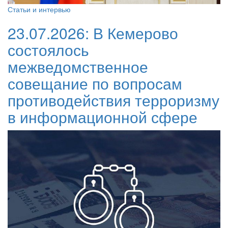
Статьи и интервью
23.07.2026:
В Кемерово
состоялось
межведомственное
совещание по вопросам
противодействия терроризму
в информационной сфере