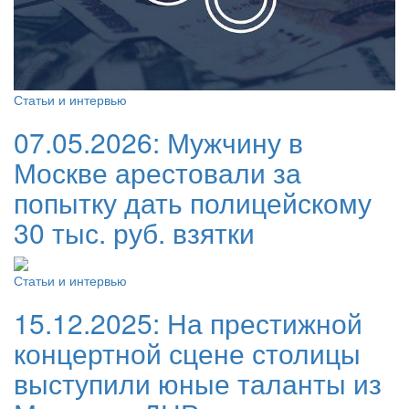
Статьи и интервью
07.05.2026:
Мужчину в
Москве арестовали за
попытку дать полицейскому
30 тыс. руб. взятки
Статьи и интервью
15.12.2025:
На престижной
концертной сцене столицы
выступили юные таланты из